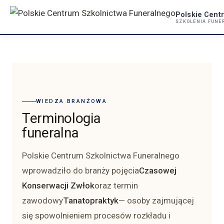
Przejdź
Polskie Cent
do
SZKOLENIA FUNER
treści
WIEDZA BRANŻOWA
Terminologia
funeralna
Polskie Centrum Szkolnictwa Funeralnego
wprowadziło do branży pojęcia
Czasowej
Konserwacji Zwłok
oraz termin
zawodowy
Tanatopraktyk
— osoby zajmującej
się spowolnieniem procesów rozkładu i