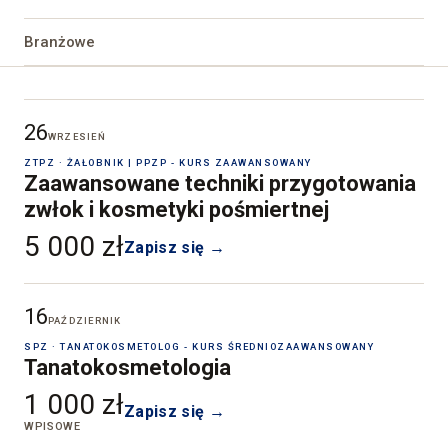
Branżowe
26
WRZESIEŃ
ZTPZ · ŻAŁOBNIK | PPZP - KURS ZAAWANSOWANY
Zaawansowane techniki przygotowania
zwłok i kosmetyki pośmiertnej
5 000 zł
Zapisz się →
16
PAŹDZIERNIK
SPZ · TANATOKOSMETOLOG - KURS ŚREDNIOZAAWANSOWANY
Tanatokosmetologia
1 000 zł
Zapisz się →
WPISOWE